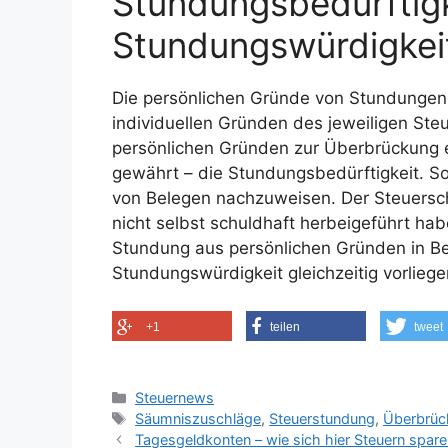
Stundungsbedürftig
Stundungswürdigkei
Die persönlichen Gründe von Stundungen 
individuellen Gründen des jeweiligen St
persönlichen Gründen zur Überbrückung e
gewährt – die Stundungsbedürftigkeit. S
von Belegen nachzuweisen. Der Steuerschu
nicht selbst schuldhaft herbeigeführt ha
Stundung aus persönlichen Gründen in Be
Stundungswürdigkeit gleichzeitig vorliege
+1
teilen
tweet
Kategorien
Steuernews
Schlagwörter
Säumniszuschläge
,
Steuerstundung
,
Überbrüc
Tagesgeldkonten – wie sich hier Steuern spare