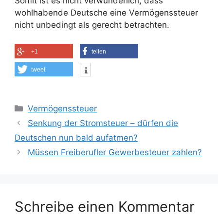
Somit ist es nicht verwunderlich, dass
wohlhabende Deutsche eine Vermögenssteuer
nicht unbedingt als gerecht betrachten.
+1
teilen
tweet
Kategorien
Vermögenssteuer
Senkung der Stromsteuer – dürfen die
Deutschen nun bald aufatmen?
Müssen Freiberufler Gewerbesteuer zahlen?
Schreibe einen Kommentar