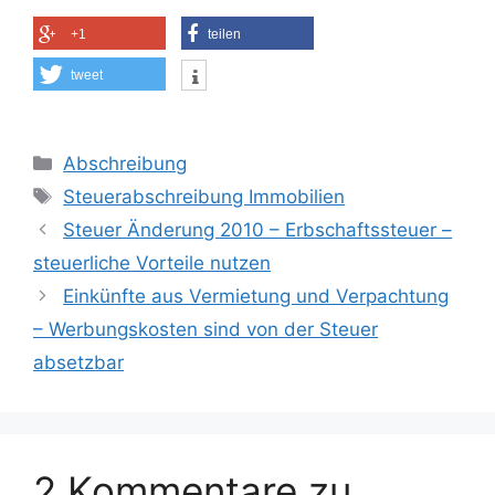
+1
teilen
tweet
Kategorien
Abschreibung
Schlagwörter
Steuerabschreibung Immobilien
Steuer Änderung 2010 – Erbschaftssteuer –
steuerliche Vorteile nutzen
Einkünfte aus Vermietung und Verpachtung
– Werbungskosten sind von der Steuer
absetzbar
2 Kommentare zu