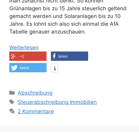
man zunächst nicht denkt. So können
Grünanlagen bis zu 15 Jahre steuerlich geltend
gemacht werden und Solaranlagen bis zu 10
Jahre. Es lohnt sich also sich einmal die AfA
Tabelle genauer anzuschauen.
Weiterlesen
+1
teilen
tweet
Kategorien
Abschreibung
Schlagwörter
Steuerabschreibung Immobilien
2 Kommentare