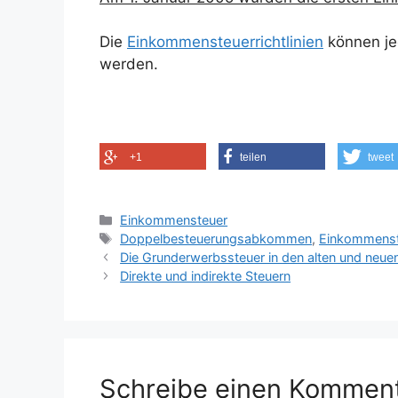
Die
Einkommensteuerrichtlinien
können je
werden.
+1
teilen
tweet
Kategorien
Einkommensteuer
Schlagwörter
Doppelbesteuerungsabkommen
,
Einkommenst
Die Grunderwerbssteuer in den alten und neue
Direkte und indirekte Steuern
Schreibe einen Kommen