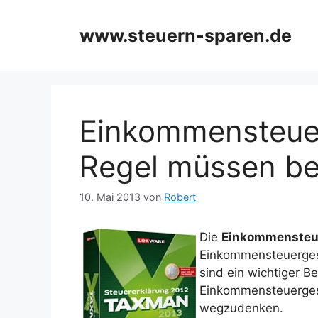
Zum
Inhalt
www.steuern-sparen.de
springen
Einkommensteuerr
Regel müssen be
10. Mai 2013
von
Robert
Die
Einkommensteue
Einkommensteuergese
sind ein wichtiger Be
Einkommensteuergese
wegzudenken.