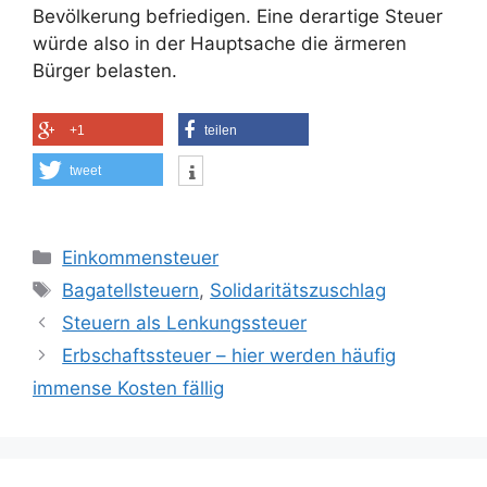
Bevölkerung befriedigen. Eine derartige Steuer
würde also in der Hauptsache die ärmeren
Bürger belasten.
+1
teilen
tweet
Kategorien
Einkommensteuer
Schlagwörter
Bagatellsteuern
,
Solidaritätszuschlag
Steuern als Lenkungssteuer
Erbschaftssteuer – hier werden häufig
immense Kosten fällig