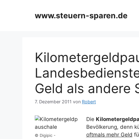
Zum
Inhalt
www.steuern-sparen.de
springen
Kilometergeldpa
Landesbedienst
Geld als andere 
7. Dezember 2011
von
Robert
Die
Kilometergeldp
Bevölkerung, denn k
oftmals mehr Geld
fü
© Digipic -