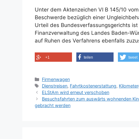
Unter dem Aktenzeichen VI B 145/10 vom 
Beschwerde bezüglich einer Ungleichbeh
Urteil des Bundesverfassungsgerichts ist 
Finanzverwaltung des Landes Baden-Würt
auf Ruhen des Verfahrens ebenfalls zuz
+1
teilen
tweet
Kategorien
Firmenwagen
Schlagwörter
Dienstreisen
,
Fahrtkostenerstattung
,
Kilomete
ELStAm wird erneut verschoben
Besuchsfahrten zum auswärts wohnenden Kind
gebracht werden