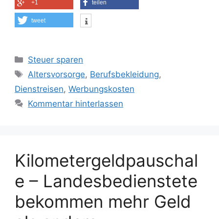
+1
teilen
tweet
Kategorien
Steuer sparen
Schlagwörter
Altersvorsorge
,
Berufsbekleidung
,
Dienstreisen
,
Werbungskosten
Kommentar hinterlassen
Kilometergeldpauschal
e – Landesbedienstete
bekommen mehr Geld