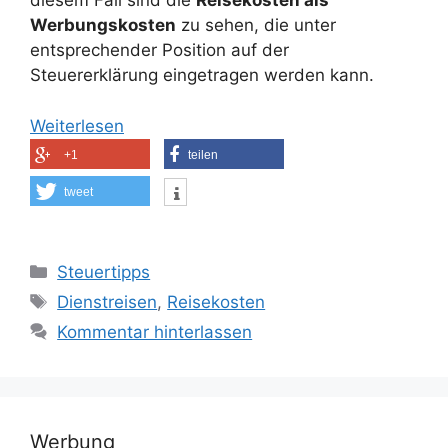
diesem Fall sind die
Reisekosten als
Werbungskosten
zu sehen, die unter
entsprechender Position auf der
Steuererklärung eingetragen werden kann.
Weiterlesen
+1
teilen
tweet
Kategorien
Steuertipps
Schlagwörter
Dienstreisen
,
Reisekosten
Kommentar hinterlassen
Werbung