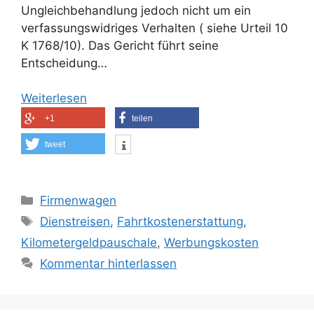
Ungleichbehandlung jedoch nicht um ein
verfassungswidriges Verhalten ( siehe Urteil 10
K 1768/10). Das Gericht führt seine
Entscheidung…
Weiterlesen
+1
teilen
tweet
Kategorien
Firmenwagen
Schlagwörter
Dienstreisen
,
Fahrtkostenerstattung
,
Kilometergeldpauschale
,
Werbungskosten
Kommentar hinterlassen