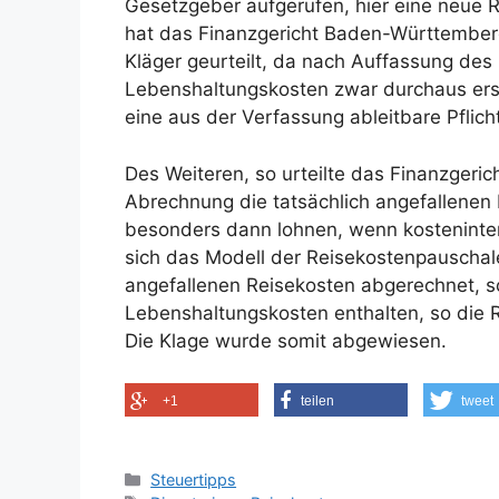
Gesetzgeber aufgerufen, hier eine neue R
hat das Finanzgericht Baden-Württemberg
Kläger geurteilt, da nach Auffassung des
Lebenshaltungskosten zwar durchaus erstr
eine aus der Verfassung ableitbare Pflich
Des Weiteren, so urteilte das Finanzgeric
Abrechnung die tatsächlich angefallenen
besonders dann lohnen, wenn kosteninte
sich das Modell der Reisekostenpauschale 
angefallenen Reisekosten abgerechnet, so
Lebenshaltungskosten enthalten, so die 
Die Klage wurde somit abgewiesen.
+1
teilen
tweet
Kategorien
Steuertipps