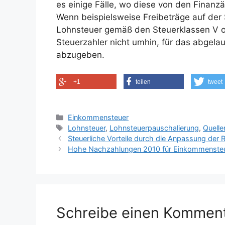
es einige Fälle, wo diese von den Finanzä
Wenn beispielsweise Freibeträge auf der
Lohnsteuer gemäß den Steuerklassen V o
Steuerzahler nicht umhin, für das abgela
abzugeben.
+1
teilen
tweet
Kategorien
Einkommensteuer
Schlagwörter
Lohnsteuer
,
Lohnsteuerpauschalierung
,
Quelle
Steuerliche Vorteile durch die Anpassung der
Hohe Nachzahlungen 2010 für Einkommensteuer
Schreibe einen Kommen