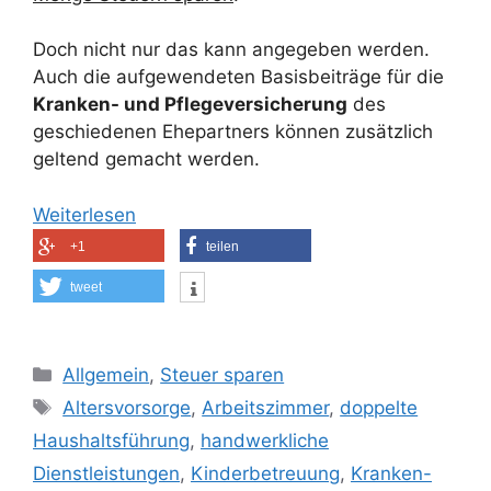
Doch nicht nur das kann angegeben werden.
Auch die aufgewendeten Basisbeiträge für die
Kranken- und Pflegeversicherung
des
geschiedenen Ehepartners können zusätzlich
geltend gemacht werden.
Weiterlesen
+1
teilen
tweet
Kategorien
Allgemein
,
Steuer sparen
Schlagwörter
Altersvorsorge
,
Arbeitszimmer
,
doppelte
Haushaltsführung
,
handwerkliche
Dienstleistungen
,
Kinderbetreuung
,
Kranken-