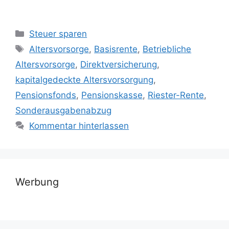
Kategorien
Steuer sparen
Schlagwörter
Altersvorsorge
,
Basisrente
,
Betriebliche
Altersvorsorge
,
Direktversicherung
,
kapitalgedeckte Altersvorsorgung
,
Pensionsfonds
,
Pensionskasse
,
Riester-Rente
,
Sonderausgabenabzug
Kommentar hinterlassen
Werbung