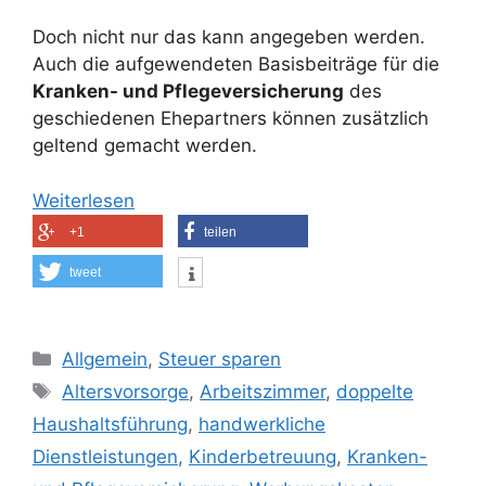
Doch nicht nur das kann angegeben werden.
Auch die aufgewendeten Basisbeiträge für die
Kranken- und Pflegeversicherung
des
geschiedenen Ehepartners können zusätzlich
geltend gemacht werden.
Weiterlesen
+1
teilen
tweet
Kategorien
Allgemein
,
Steuer sparen
Schlagwörter
Altersvorsorge
,
Arbeitszimmer
,
doppelte
Haushaltsführung
,
handwerkliche
Dienstleistungen
,
Kinderbetreuung
,
Kranken-