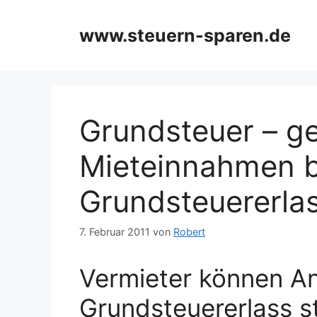
Zum
Inhalt
www.steuern-sparen.de
springen
Grundsteuer – g
Mieteinnahmen b
Grundsteuererla
7. Februar 2011
von
Robert
Vermieter können An
Grundsteuererlass st