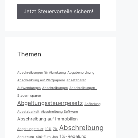
Themen
Abschreibungen für Abnutzung
Abgabenordnung
Abschreibung auf Wertpapiere
absetzbaren
Aufwendungen
Abschreibungen
Abschreibungen -
Steuern sparen
Abgeltungssteuergesetz
Abfindung
Absetzbarkeit
Abschreibung Software
Abschreibung auf Immobilien
Abschreibung
Abgeltungsteuer
19%
7%
1%-Regelung
Abnutzung
400-Euro-Job