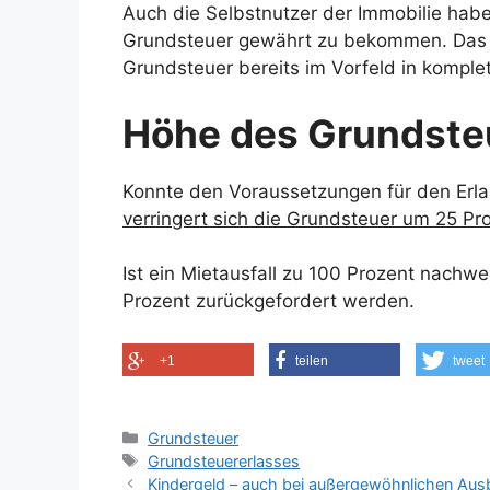
Auch die Selbstnutzer der Immobilie haben
Grundsteuer gewährt zu bekommen. Das 
Grundsteuer bereits im Vorfeld in komple
Höhe des Grundste
Konnte den Voraussetzungen für den Erl
verringert sich die Grundsteuer um 25 Pr
Ist ein Mietausfall zu 100 Prozent nachw
Prozent zurückgefordert werden.
+1
teilen
tweet
Kategorien
Grundsteuer
Schlagwörter
Grundsteuererlasses
Kindergeld – auch bei außergewöhnlichen Aus