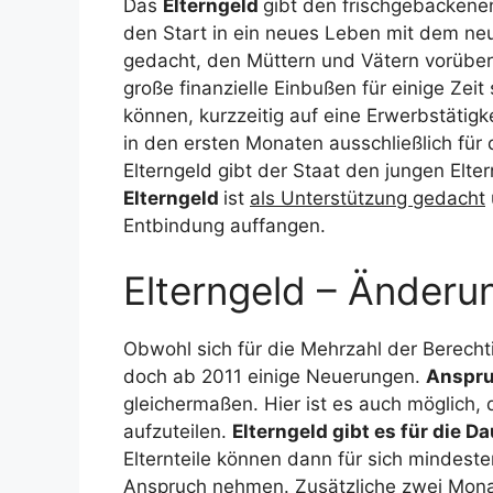
Das
Elterngeld
gibt den frischgebackene
den Start in ein neues Leben mit dem n
gedacht, den Müttern und Vätern vorüber
große finanzielle Einbußen für einige Ze
können, kurzzeitig auf eine Erwerbstätigk
in den ersten Monaten ausschließlich für
Elterngeld gibt der Staat den jungen Elte
Elterngeld
ist
als Unterstützung gedacht
Entbindung auffangen.
Elterngeld – Änderu
Obwohl sich für die Mehrzahl der Berech
doch ab 2011 einige Neuerungen.
Anspru
gleichermaßen. Hier ist es auch möglich, 
aufzuteilen.
Elterngeld gibt es für die 
Elternteile können dann für sich mindest
Anspruch nehmen. Zusätzliche zwei Mona