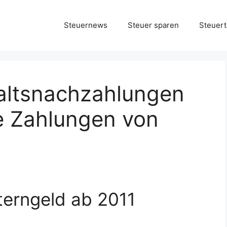
Steuernews
Steuer sparen
Steuert
haltsnachzahlungen
e Zahlungen von
terngeld ab 2011