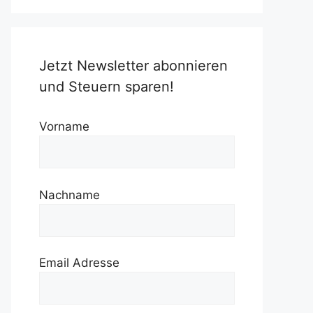
Jetzt Newsletter abonnieren
und Steuern sparen!
Vorname
Nachname
Email Adresse