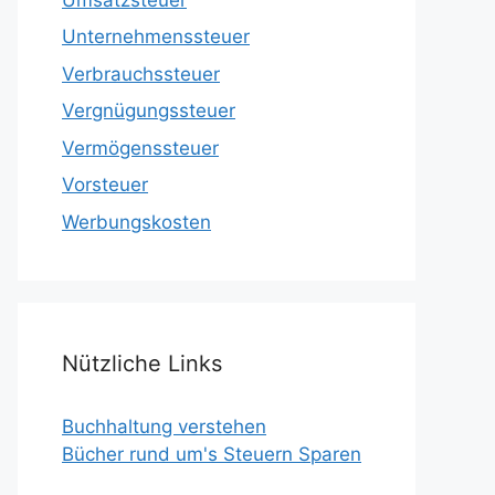
Unternehmenssteuer
Verbrauchssteuer
Vergnügungssteuer
Vermögenssteuer
Vorsteuer
Werbungskosten
Nützliche Links
Buchhaltung verstehen
Bücher rund um's Steuern Sparen