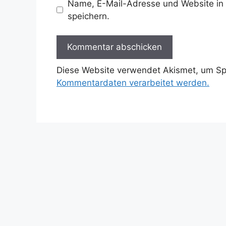
Name, E-Mail-Adresse und Website in
speichern.
Diese Website verwendet Akismet, um S
Kommentardaten verarbeitet werden.