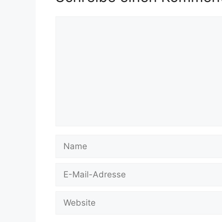
Kommentar
Name
E-
Mail-
Adresse
Website