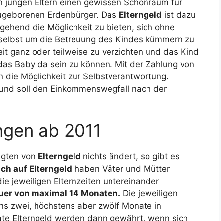
n jungen Eltern einen gewissen Schonraum für
eugeborenen Erdenbürger. Das
Elterngeld
ist dazu
gehend die Möglichkeit zu bieten, sich ohne
it selbst um die Betreuung des Kindes kümmern zu
eit ganz oder teilweise zu verzichten und das Kind
 das Baby da sein zu können. Mit der Zahlung von
rn die Möglichkeit zur Selbstverantwortung.
und soll den Einkommenswegfall nach der
ngen ab 2011
tigten von
Elterngeld
nichts ändert, so gibt es
ch auf Elterngeld
haben Väter und Mütter
die jeweiligen Elternzeiten untereinander
Dauer von maximal 14 Monaten.
Die jeweiligen
ens zwei, höchstens aber zwölf Monate in
te Elterngeld werden dann gewährt, wenn sich