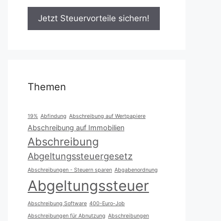
Themen
19%
Abfindung
Abschreibung auf Wertpapiere
Abschreibung auf Immobilien
Abschreibung
Abgeltungssteuergesetz
Abschreibungen - Steuern sparen
Abgabenordnung
Abgeltungssteuer
Abschreibung Software
400-Euro-Job
Abschreibungen für Abnutzung
Abschreibungen