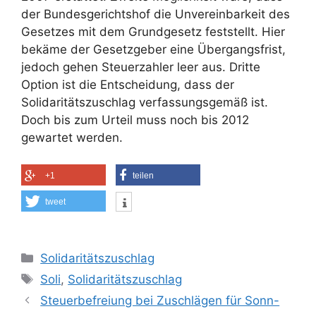
der Bundesgerichtshof die Unvereinbarkeit des
Gesetzes mit dem Grundgesetz feststellt. Hier
bekäme der Gesetzgeber eine Übergangsfrist,
jedoch gehen Steuerzahler leer aus. Dritte
Option ist die Entscheidung, dass der
Solidaritätszuschlag verfassungsgemäß ist.
Doch bis zum Urteil muss noch bis 2012
gewartet werden.
+1
teilen
tweet
Kategorien
Solidaritätszuschlag
Schlagwörter
Soli
,
Solidaritätszuschlag
Steuerbefreiung bei Zuschlägen für Sonn-