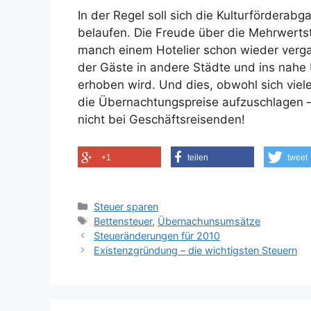
In der Regel soll sich die Kulturfördera
belaufen. Die Freude über die Mehrwertst
manch einem Hotelier schon wieder verg
der Gäste in andere Städte und ins nahe
erhoben wird. Und dies, obwohl sich viele
die Übernachtungspreise aufzuschlagen – n
nicht bei Geschäftsreisenden!
+1
teilen
tweet
Kategorien
Steuer sparen
Schlagwörter
Bettensteuer
,
Übernachunsumsätze
Steueränderungen für 2010
Existenzgründung – die wichtigsten Steuern