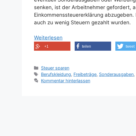
senken, ist der Arbeitnehmer gefordert, 
Einkommenssteuererklärung abzugeben. Hi
auch zu wenig Steuern gezahlt wurden.
Weiterlesen
+1
teilen
tweet
Kategorien
Steuer sparen
Schlagwörter
Berufskleidung
,
Freibeträge
,
Sonderausgaben
Kommentar hinterlassen