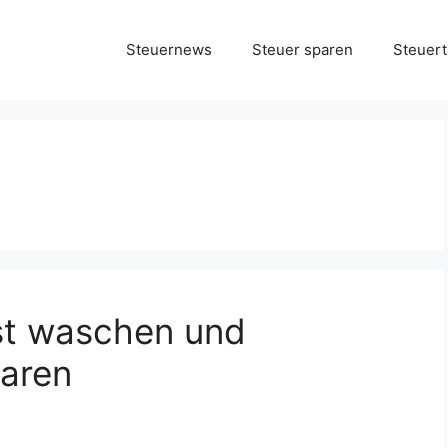
Steuernews
Steuer sparen
Steuert
st waschen und
paren