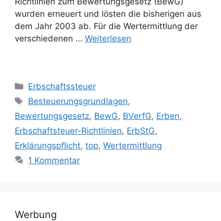
Richtlinien zum Bewertungsgesetz (BewG)
wurden erneuert und lösten die bisherigen aus
dem Jahr 2003 ab. Für die Wertermittlung der
verschiedenen …
Weiterlesen
Kategorien
Erbschaftssteuer
Schlagwörter
Besteuerungsgrundlagen
,
Bewertungsgesetz
,
BewG
,
BVerfG
,
Erben
,
Erbschaftsteuer-Richtlinien
,
ErbStG
,
Erklärungspflicht
,
top
,
Wertermittlung
1 Kommentar
Werbung