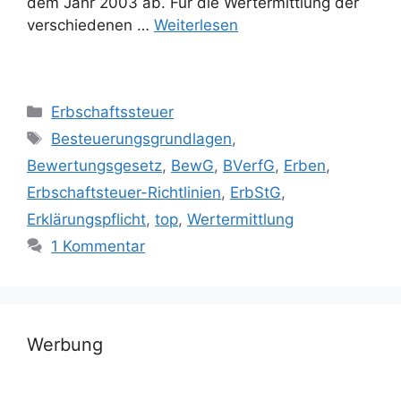
dem Jahr 2003 ab. Für die Wertermittlung der
verschiedenen …
Weiterlesen
Kategorien
Erbschaftssteuer
Schlagwörter
Besteuerungsgrundlagen
,
Bewertungsgesetz
,
BewG
,
BVerfG
,
Erben
,
Erbschaftsteuer-Richtlinien
,
ErbStG
,
Erklärungspflicht
,
top
,
Wertermittlung
1 Kommentar
Werbung