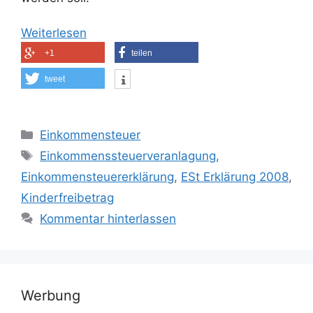
Weiterlesen
+1
teilen
tweet
Kategorien
Einkommensteuer
Schlagwörter
Einkommenssteuerveranlagung
,
Einkommensteuererklärung
,
ESt Erklärung 2008
,
Kinderfreibetrag
Kommentar hinterlassen
Werbung