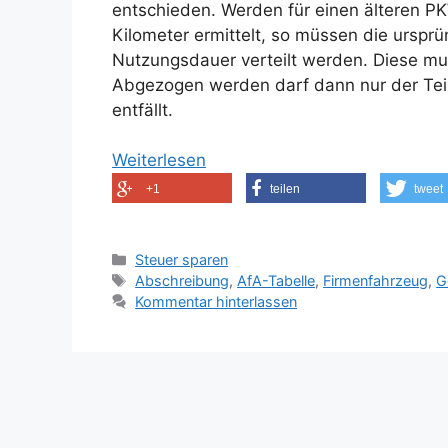
entschieden. Werden für einen älteren PK
Kilometer ermittelt, so müssen die urspr
Nutzungsdauer verteilt werden. Diese muss
Abgezogen werden darf dann nur der Teil
entfällt.
Weiterlesen
+1
teilen
tweet
Kategorien
Steuer sparen
Schlagwörter
Abschreibung
,
AfA-Tabelle
,
Firmenfahrzeug
,
G
Kommentar hinterlassen