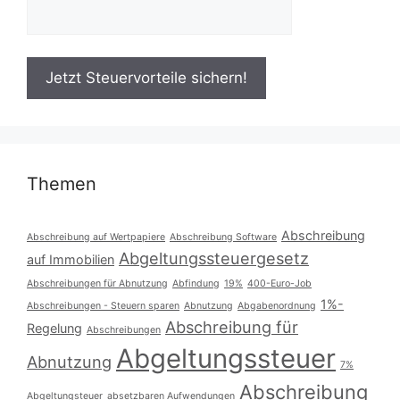
Themen
Abschreibung
Abschreibung auf Wertpapiere
Abschreibung Software
Abgeltungssteuergesetz
auf Immobilien
Abschreibungen für Abnutzung
Abfindung
19%
400-Euro-Job
1%-
Abschreibungen - Steuern sparen
Abnutzung
Abgabenordnung
Abschreibung für
Regelung
Abschreibungen
Abgeltungssteuer
Abnutzung
7%
Abschreibung
Abgeltungsteuer
absetzbaren Aufwendungen