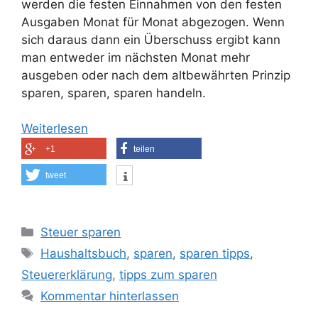
werden die festen Einnahmen von den festen
Ausgaben Monat für Monat abgezogen. Wenn
sich daraus dann ein Überschuss ergibt kann
man entweder im nächsten Monat mehr
ausgeben oder nach dem altbewährten Prinzip
sparen, sparen, sparen handeln.
Weiterlesen
+1
teilen
tweet
Kategorien
Steuer sparen
Schlagwörter
Haushaltsbuch
,
sparen
,
sparen tipps
,
Steuererklärung
,
tipps zum sparen
Kommentar hinterlassen