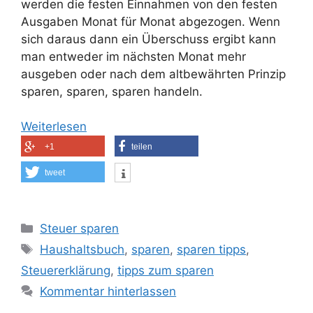
werden die festen Einnahmen von den festen
Ausgaben Monat für Monat abgezogen. Wenn
sich daraus dann ein Überschuss ergibt kann
man entweder im nächsten Monat mehr
ausgeben oder nach dem altbewährten Prinzip
sparen, sparen, sparen handeln.
Weiterlesen
+1
teilen
tweet
Kategorien
Steuer sparen
Schlagwörter
Haushaltsbuch
,
sparen
,
sparen tipps
,
Steuererklärung
,
tipps zum sparen
Kommentar hinterlassen