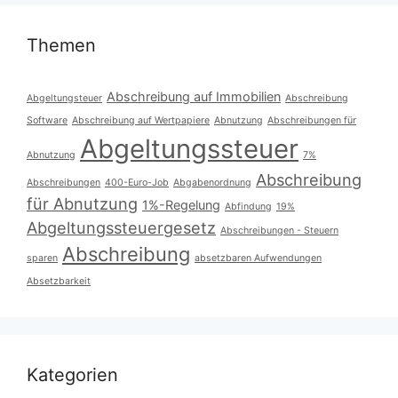
Themen
Abschreibung auf Immobilien
Abgeltungsteuer
Abschreibung
Software
Abschreibung auf Wertpapiere
Abnutzung
Abschreibungen für
Abgeltungssteuer
Abnutzung
7%
Abschreibung
Abschreibungen
400-Euro-Job
Abgabenordnung
für Abnutzung
1%-Regelung
Abfindung
19%
Abgeltungssteuergesetz
Abschreibungen - Steuern
Abschreibung
sparen
absetzbaren Aufwendungen
Absetzbarkeit
Kategorien