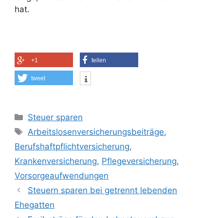
hat.
+1
teilen
tweet
Kategorien
Steuer sparen
Schlagwörter
Arbeitslosenversicherungsbeiträge
,
Berufshaftpflichtversicherung
,
Krankenversicherung
,
Pflegeversicherung
,
Vorsorgeaufwendungen
Steuern sparen bei getrennt lebenden
Ehegatten