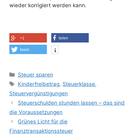
wieder korrigiert werden kann.
+1
teilen
tweet
Kategorien
Steuer sparen
Schlagwörter
Kinderfreibetrag
,
Steuerklasse
,
Steuervergünstigungen
Steuerschulden stunden lassen – das sind
die Voraussetzungen
Grünes Licht für die
Finanztransaktionssteuer