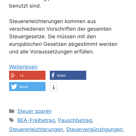
benutzt sind.
Steuererleichterungen kommen aus
verschiedenen Vorschriften der gesamten
Steuergesetze. Sie müssen mit den
europäischen
Gesetzen abgestimmt werden
und alle Voraussetzungen erfüllen.
Weiterlesen
+1
teilen
tweet
Kategorien
Steuer sparen
Schlagwörter
BEA-Freibetrag
,
Pauschbetrag
,
Steuererleichterungen
,
Steuervergünstigungen
,