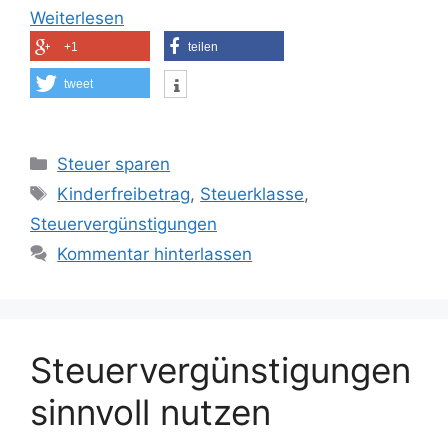
Weiterlesen
+1
teilen
tweet
Kategorien
Steuer sparen
Schlagwörter
Kinderfreibetrag
,
Steuerklasse
,
Steuervergünstigungen
Kommentar hinterlassen
Steuervergünstigungen
sinnvoll nutzen