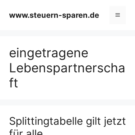
Zum
Inhalt
www.steuern-sparen.de
Menü
springen
eingetragene
Lebenspartnerscha
ft
Splittingtabelle gilt jetzt
für alle