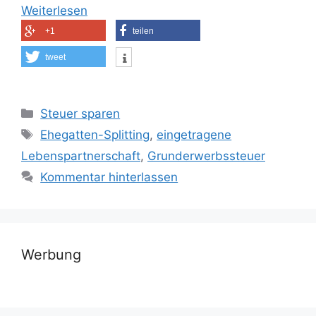
Weiterlesen
+1
teilen
tweet
Kategorien
Steuer sparen
Schlagwörter
Ehegatten-Splitting
,
eingetragene
Lebenspartnerschaft
,
Grunderwerbssteuer
Kommentar hinterlassen
Werbung