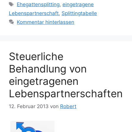
Schlagwörter
Ehegattensplitting
,
eingetragene
Lebenspartnerschaft
,
Splittingtabelle
Kommentar hinterlassen
Steuerliche
Behandlung von
eingetragenen
Lebenspartnerschaften
12. Februar 2013
von
Robert