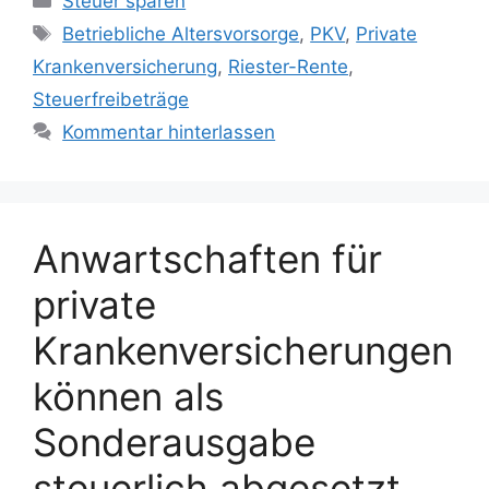
Steuer sparen
Schlagwörter
Betriebliche Altersvorsorge
,
PKV
,
Private
Krankenversicherung
,
Riester-Rente
,
Steuerfreibeträge
Kommentar hinterlassen
Anwartschaften für
private
Krankenversicherungen
können als
Sonderausgabe
steuerlich abgesetzt