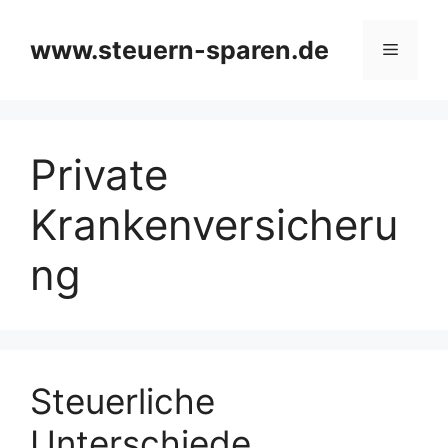
Zum
Inhalt
www.steuern-sparen.de
Menü
springen
Private
Krankenversicheru
ng
Steuerliche
Unterschiede