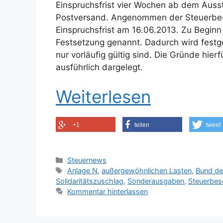
Einspruchsfrist vier Wochen ab dem Ausst
Postversand. Angenommen der Steuerbesc
Einspruchsfrist am 16.06.2013. Zu Beginn
Festsetzung genannt. Dadurch wird festg
nur vorläufig gültig sind. Die Gründe hi
ausführlich dargelegt.
Weiterlesen
+1
teilen
tweet
Kategorien
Steuernews
Schlagwörter
Anlage N
,
außergewöhnlichen Lasten
,
Bund de
Solidaritätszuschlag
,
Sonderausgaben
,
Steuerbes
Kommentar hinterlassen