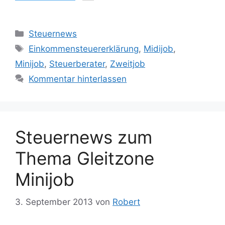
Kategorien
Steuernews
Schlagwörter
Einkommensteuererklärung
,
Midijob
,
Minijob
,
Steuerberater
,
Zweitjob
Kommentar hinterlassen
Steuernews zum
Thema Gleitzone
Minijob
3. September 2013
von
Robert