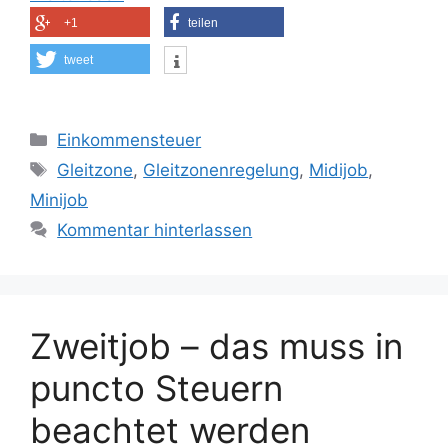
+1
teilen
tweet
Kategorien
Einkommensteuer
Schlagwörter
Gleitzone
,
Gleitzonenregelung
,
Midijob
,
Minijob
Kommentar hinterlassen
Zweitjob – das muss in
puncto Steuern
beachtet werden