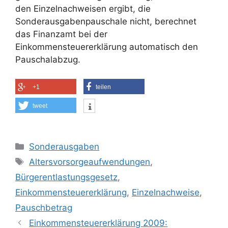
den Einzelnachweisen ergibt, die
Sonderausgabenpauschale nicht, berechnet
das Finanzamt bei der
Einkommensteuererklärung automatisch den
Pauschalabzug.
+1
teilen
tweet
Kategorien
Sonderausgaben
Schlagwörter
Altersvorsorgeaufwendungen
,
Bürgerentlastungsgesetz
,
Einkommensteuererklärung
,
Einzelnachweise
,
Pauschbetrag
Einkommensteuererklärung 2009: