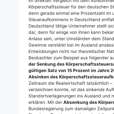
Im direkten Vergleich mit dem Aufkommen
Körperschaftssteuer für den deutschen St
denn gerade einmal eine Prozentzahl im u
Steueraufkommens in Deutschland entfalle
Deutschland tätige Unternehmer stellt s
dar, denn für einige von ihnen kann beka
Anlass sein, unter Umständen dem Stand
Gewinne verstärkt bei im Ausland ansäss
Entwicklungen nicht nur theoretischer N
Beobachter zum Beispiel aus folgender au
der Senkung des Körperschaftssteuersa
gültigen Satz von 15 Prozent im Jahre 
Absinken des Körperschaftssteueraufk
Zeitraum die Realwirtschaft tatsächlich 
verzeichnen konnte, ist das sinkende Au
Standortverlagerungen ins Ausland und 
erklären. Mit der
Absenkung des Körpers
Bundesregierung zum damaligen Zeitpunkt