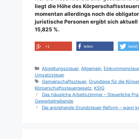
liegt die Höhe des Körperschaftssteuer
momentan allerdings noch die obligator
juristische Personen ergibt sich aktuel
15,825 %.
+1
teilen
tweet
Kategorien
Abgeltungssteuer
,
Allgemein
,
Einkommensteue
Umsatzsteuer
Schlagwörter
Gemeinschaftssteuer
,
Grundlage für die Körpe
Körperschaftssteuergesetz
,
KStG
Das häusliche Arbeitszimmer – Steuerliche Praxi
Gewerbetreibende
Die anstehende Grundsteuer-Reform – wann ko