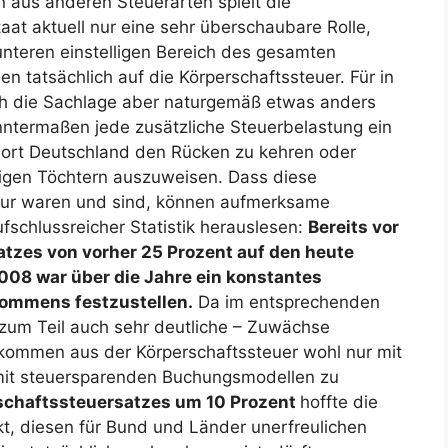
 aus anderen Steuerarten spielt die
aat aktuell nur eine sehr überschaubare Rolle,
nteren einstelligen Bereich des gesamten
n tatsächlich auf die Körperschaftssteuer. Für in
ich die Sachlage aber naturgemäß etwas anders
nntermaßen jede zusätzliche Steuerbelastung ein
ort Deutschland den Rücken zu kehren oder
igen Töchtern auszuweisen. Dass diese
atur waren und sind, können aufmerksame
fschlussreicher Statistik herauslesen:
Bereits vor
tzes von vorher 25 Prozent auf den heute
2008 war über die Jahre ein konstantes
ommens festzustellen.
Da im entsprechenden
– zum Teil auch sehr deutliche – Zuwächse
fkommen aus der Körperschaftssteuer wohl nur mit
mit steuersparenden Buchungsmodellen zu
chaftssteuersatzes um 10 Prozent
hoffte die
, diesen für Bund und Länder unerfreulichen