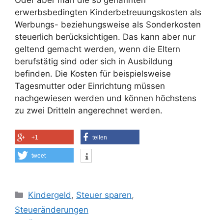
Oder aber man die so genannten
erwerbsbedingten Kinderbetreuungskosten als
Werbungs- beziehungsweise als Sonderkosten
steuerlich berücksichtigen. Das kann aber nur
geltend gemacht werden, wenn die Eltern
berufstätig sind oder sich in Ausbildung
befinden. Die Kosten für beispielsweise
Tagesmutter oder Einrichtung müssen
nachgewiesen werden und können höchstens
zu zwei Dritteln angerechnet werden.
+1
teilen
tweet
Kategorien
Kindergeld
,
Steuer sparen
,
Steueränderungen