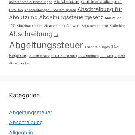
Abschreibung auf Immobilien
absetzbaren Aufwendungen
400-
Abschreibung für
Euro-Job
Abschreibungen - Steuern sparen
Abnutzung
Abgeltungssteuergesetz
Abnutzung
19%
Abgeltungsteuer
Abschreibung Software
Abgabenordnung
Abfindung
Abschreibung
7%
Abgeltungssteuer
1%-
Abschreibungen
Regelung
Abschreibungen für Abnutzung
Abschreibung auf Wertpapiere
Absetzbarkeit
Kategorien
Abgeltungssteuer
Abschreibung
Allgemein