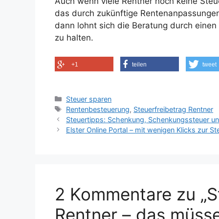
Auch wenn viele Rentner noch keine Steue
das durch zukünftige Rentenanpassungen än
dann lohnt sich die Beratung durch einen
zu halten.
+1
teilen
tweet
Kategorien
Steuer sparen
Schlagwörter
Rentenbesteuerung
,
Steuerfreibetrag Rentner
Steuertipps: Schenkung, Schenkungssteuer un
Elster Online Portal – mit wenigen Klicks zur S
2 Kommentare zu „St
Rentner – das müsse