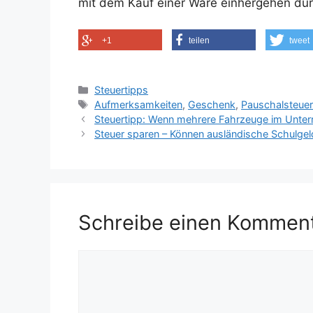
mit dem Kauf einer Ware einhergehen dür
+1
teilen
tweet
Kategorien
Steuertipps
Schlagwörter
Aufmerksamkeiten
,
Geschenk
,
Pauschalsteue
Steuertipp: Wenn mehrere Fahrzeuge im Unter
Steuer sparen – Können ausländische Schulgel
Schreibe einen Kommen
Kommentar