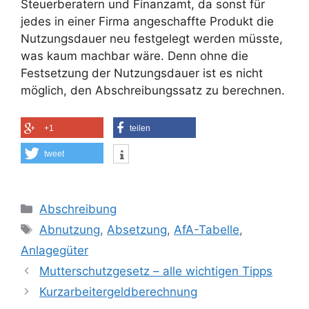
Steuerberatern und Finanzamt, da sonst für
jedes in einer Firma angeschaffte Produkt die
Nutzungsdauer neu festgelegt werden müsste,
was kaum machbar wäre. Denn ohne die
Festsetzung der Nutzungsdauer ist es nicht
möglich, den Abschreibungssatz zu berechnen.
+1
teilen
tweet
Kategorien
Abschreibung
Schlagwörter
Abnutzung
,
Absetzung
,
AfA-Tabelle
,
Anlagegüter
Mutterschutzgesetz – alle wichtigen Tipps
Kurzarbeitergeldberechnung