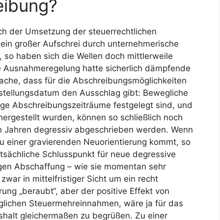
eibung?
h der Umsetzung der steuerrechtlichen
ein großer Aufschrei durch unternehmerische
 so haben sich die Wellen doch mittlerweile
e Ausnahmeregelung hatte sicherlich dämpfende
tsache, dass für die Abschreibungsmöglichkeiten
tellungsdatum den Ausschlag gibt: Bewegliche
nge Abschreibungszeiträume festgelegt sind, und
hergestellt wurden, können so schließlich noch
on Jahren degressiv abgeschrieben werden. Wenn
 zu einer gravierenden Neuorientierung kommt, so
atsächliche Schlusspunkt für neue degressive
igen Abschaffung – wie sie momentan sehr
war in mittelfristiger Sicht um ein recht
ng „beraubt“, aber der positive Effekt von
öglichen Steuermehreinnahmen, wäre ja für das
halt gleichermaßen zu begrüßen. Zu einer