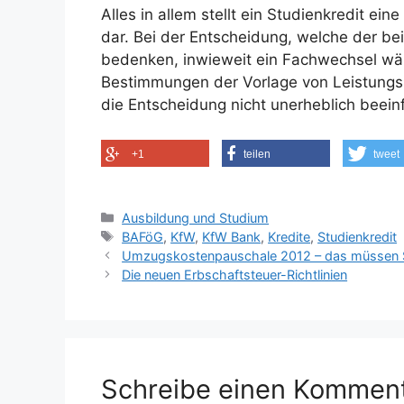
Alles in allem stellt ein Studienkredit e
dar. Bei der Entscheidung, welche der be
bedenken, inwieweit ein Fachwechsel wäh
Bestimmungen der Vorlage von Leistungsn
die Entscheidung nicht unerheblich beein
+1
teilen
tweet
Kategorien
Ausbildung und Studium
Schlagwörter
BAFöG
,
KfW
,
KfW Bank
,
Kredite
,
Studienkredit
Umzugskostenpauschale 2012 – das müssen S
Die neuen Erbschaftsteuer-Richtlinien
Schreibe einen Kommen