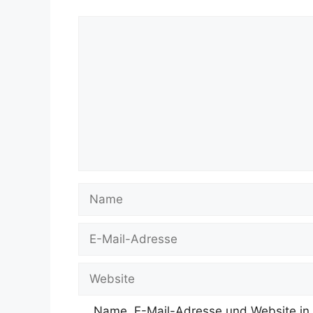
Kommentar
Name
E-
Mail-
Adresse
Website
Name, E-Mail-Adresse und Website in