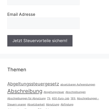
Email Adresse
Themen
Abgeltungssteuergesetz
absetzbaren Aufwendungen
Abschreibung
Abgeltungsteuer
Abschreibungen
Abschreibungen für Abnutzung
7%
400-Euro-Job
19%
Abschreibungen -
Steuern sparen
Absetzbarkeit
Abnutzung
Abfindung