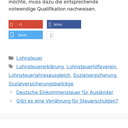
möchte, muss dazu die entsprechende
notwendige Qualifikation nachweisen.
+1
teilen
tweet
Kategorien
Lohnsteuer
Schlagwörter
Lohnsteuererklärung
,
Lohnsteuerhilfeverein
,
Lohnsteuerjahresausgleich
,
Sozialversicherung
,
Sozialversicherungsbeiträge
Deutsche Einkommensteuer für Ausländer
Gibt es eine Verjährung für Steuerschulden?