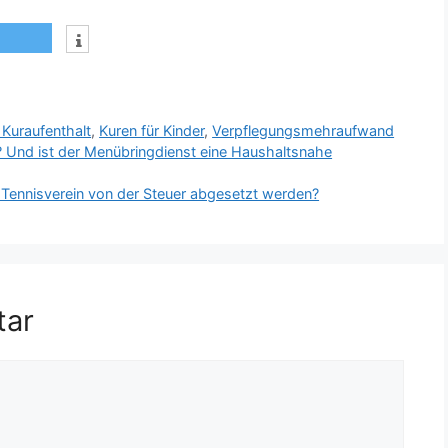
 Kuraufenthalt
,
Kuren für Kinder
,
Verpflegungsmehraufwand
? Und ist der Menübringdienst eine Haushaltsnahe
r Tennisverein von der Steuer abgesetzt werden?
tar