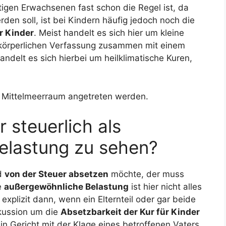
igen Erwachsenen fast schon die Regel ist, da
erden soll, ist bei Kindern häufig jedoch noch die
r Kinder
. Meist handelt es sich hier um kleine
n körperlichen Verfassung zusammen mit einem
handelt es sich hierbei um heilklimatische Kuren,
 Mittelmeerraum angetreten werden.
 steuerlich als
elastung zu sehen?
d
von der Steuer absetzen
möchte, der muss
e
außergewöhnliche Belastung
ist hier nicht alles
explizit dann, wenn ein Elternteil oder gar beide
skussion um die
Absetzbarkeit der Kur für Kinder
ein Gericht mit der Klage eines betroffenen Vaters