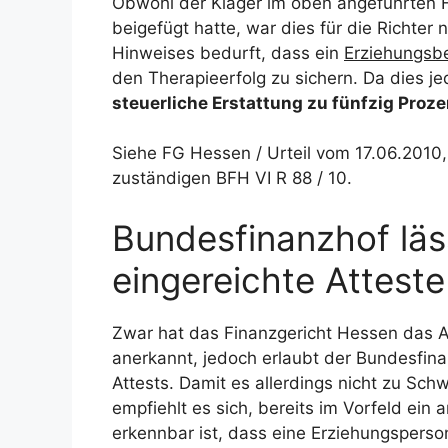
Obwohl der Kläger im oben angeführten Fa
beigefügt hatte, war dies für die Richter 
Hinweises bedurft, dass ein
Erziehungsbe
den Therapieerfolg zu sichern. Da dies jedo
steuerliche Erstattung zu fünfzig Proze
Siehe FG Hessen / Urteil vom 17.06.2010,
zuständigen BFH VI R 88 / 10.
Bundesfinanzhof läs
eingereichte Atteste
Zwar hat das Finanzgericht Hessen das At
anerkannt, jedoch erlaubt der Bundesfina
Attests. Damit es allerdings nicht zu Sch
empfiehlt es sich, bereits im Vorfeld ein 
erkennbar ist, dass eine Erziehungspers