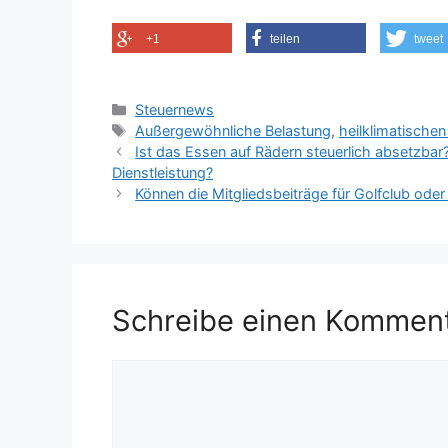
+1
teilen
tweet
Kategorien
Steuernews
Schlagwörter
Außergewöhnliche Belastung
,
heilklimatischen
Ist das Essen auf Rädern steuerlich absetzbar
Dienstleistung?
Können die Mitgliedsbeiträge für Golfclub ode
Schreibe einen Kommen
Kommentar