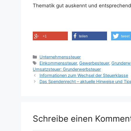
Thematik gut auskennt und entsprechend
+1
teilen
tweet
Kategorien
Unternehmenssteuer
Schlagwörter
Einkommenssteuer
,
Gewerbesteuer
,
Grunderw
Umsatzsteuer; Grunderwerbsteuer
Informationen zum Wechsel der Steuerklasse
Das Spendenrecht – aktuelle Hinweise und Tip
Schreibe einen Kommen