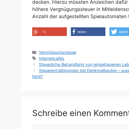
decken. Hierzu müssten Anzeichen dafür
höhere Vergnügungssteuer in Mitleidensch
Anzahl der aufgestellten Spielautomaten 
+1
teilen
tweet
Kategorien
Vergnügungssteuer
Schlagwörter
Internetcafés
Steuerliche Behandlung von eingetragenen Le
Steuerermäßigungen bei Denkmalbauten – was
fehlt?
Schreibe einen Kommen
Kommentar