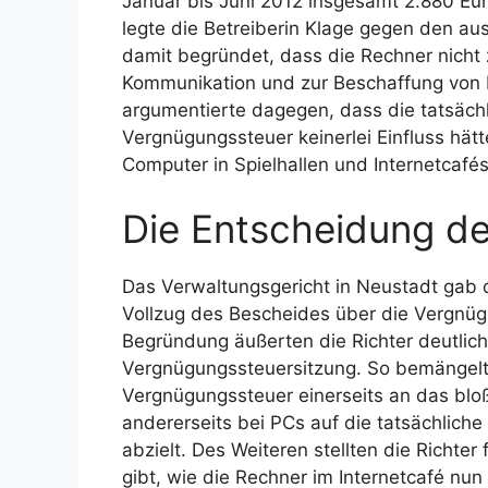
Januar bis Juni 2012 insgesamt 2.880 Eu
legte die Betreiberin Klage gegen den au
damit begründet, dass die Rechner nicht
Kommunikation und zur Beschaffung von I
argumentierte dagegen, dass die tatsäch
Vergnügungssteuer keinerlei Einfluss hätt
Computer in Spielhallen und Internetcafés
Die Entscheidung de
Das Verwaltungsgericht in Neustadt gab d
Vollzug des Bescheides über die Vergnügu
Begründung äußerten die Richter deutlich
Vergnügungssteuersitzung. So bemängelten
Vergnügungssteuer einerseits an das blo
andererseits bei PCs auf die tatsächlich
abzielt. Des Weiteren stellten die Richter
gibt, wie die Rechner im Internetcafé nu